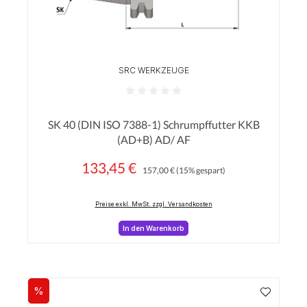
SRC WERKZEUGE
Durchschnittliche Bewertung von 0 von 5 Sterne
SK 40 (DIN ISO 7388-1) Schrumpffutter KKB
(AD+B) AD/ AF
133,45 €
Regulärer Preis:
Verkaufspreis:
157,00 €
(15% gespart)
Preise exkl. MwSt. zzgl. Versandkosten
In den Warenkorb
%
Rabatt