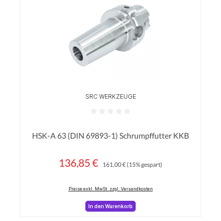
SRC WERKZEUGE
Durchschnittliche Bewertung von 0 von 5 Sterne
HSK-A 63 (DIN 69893-1) Schrumpffutter KKB
136,85 €
Regulärer Preis:
Verkaufspreis:
161,00 €
(15% gespart)
Preise exkl. MwSt. zzgl. Versandkosten
In den Warenkorb