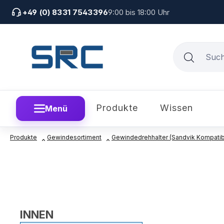
um Hauptinhalt springen
Zur Suche springen
Zur Hauptnavigation springen
+49 (0) 8331 7543396
9:00 bis 18:00 Uhr
Produkte
Wissen
Menü
Produkte
Gewindesortiment
Gewindedrehhalter (Sandvik Kompatibe
INNEN