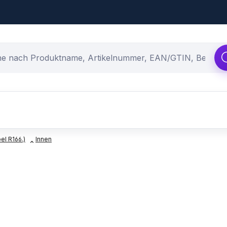
l R166.)
Innen