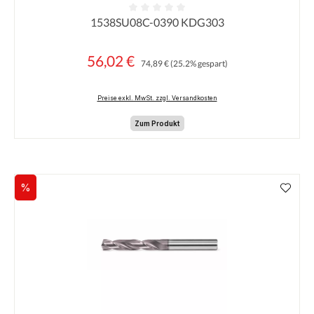
1538SU08C-0390 KDG303
Durchschnittliche Bewertung von 0 von 5 Sternen
56,02 €
Regulärer Preis:
Verkaufspreis:
74,89 €
(25.2% gespart)
Preise exkl. MwSt. zzgl. Versandkosten
Zum Produkt
%
Rabatt