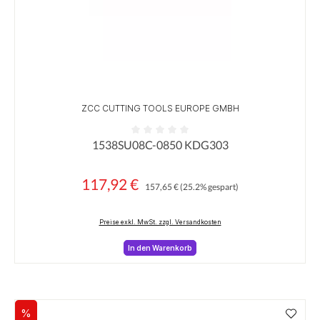
ZCC CUTTING TOOLS EUROPE GMBH
1538SU08C-0850 KDG303
Durchschnittliche Bewertung von 0 von 5 Sternen
117,92 €
Regulärer Preis:
Verkaufspreis:
157,65 €
(25.2% gespart)
Preise exkl. MwSt. zzgl. Versandkosten
In den Warenkorb
%