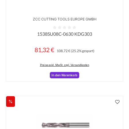
ZCC CUTTING TOOLS EUROPE GMBH
1538SU08C-0630 KDG303
Durchschnittliche Bewertung von 0 von 5 Sternen
81,32 €
Regulärer Preis:
Verkaufspreis:
108,72 €
(25.2% gespart)
Preise exkl. MwSt. zzgl. Versandkosten
In den Warenkorb
%
Rabatt