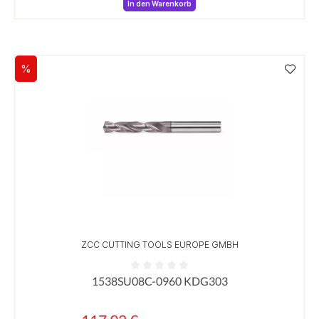
In den Warenkorb
%
Rabatt
ZCC CUTTING TOOLS EUROPE GMBH
1538SU08C-0960 KDG303
Durchschnittliche Bewertung von 0 von 5 Sternen
Regulärer Preis: