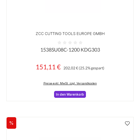
ZCC CUTTING TOOLS EUROPE GMBH
1538SU08C-1200 KDG303
Durchschnittliche Bewertung von 0 von 5 Sternen
151,11 €
Regulärer Preis:
Verkaufspreis:
202,02 €
(25.2% gespart)
Preise exkl. MwSt. zzgl. Versandkosten
In den Warenkorb
%
Rabatt