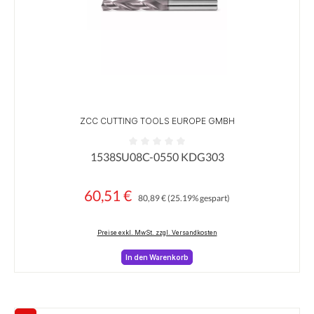
ZCC CUTTING TOOLS EUROPE GMBH
1538SU08C-0550 KDG303
Durchschnittliche Bewertung von 0 von 5 Sternen
60,51 €
Regulärer Preis:
Verkaufspreis:
80,89 €
(25.19% gespart)
Preise exkl. MwSt. zzgl. Versandkosten
In den Warenkorb