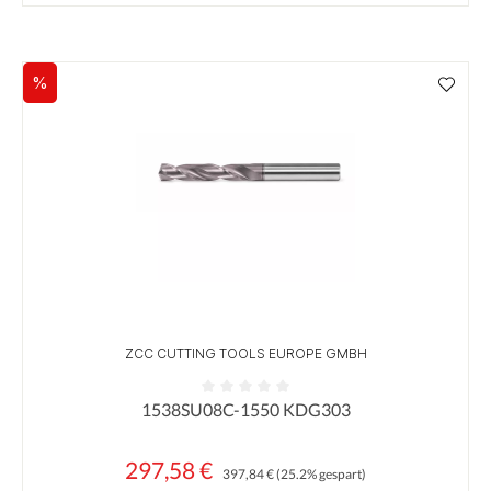
%
Rabatt
ZCC CUTTING TOOLS EUROPE GMBH
1538SU08C-1550 KDG303
Durchschnittliche Bewertung von 0 von 5 Sternen
297,58 €
Regulärer Preis:
Verkaufspreis:
397,84 €
(25.2% gespart)