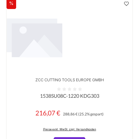
%
Rabatt
ZCC CUTTING TOOLS EUROPE GMBH
1538SU08C-1220 KDG303
Durchschnittliche Bewertung von 0 von 5 Sternen
216,07 €
Regulärer Preis:
Verkaufspreis:
288,86 €
(25.2% gespart)
Preise exkl. MwSt. zzgl. Versandkosten