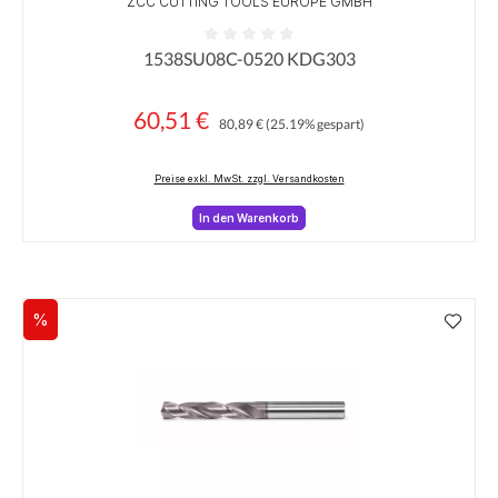
ZCC CUTTING TOOLS EUROPE GMBH
1538SU08C-0520 KDG303
Durchschnittliche Bewertung von 0 von 5 Sternen
60,51 €
Regulärer Preis:
Verkaufspreis:
80,89 €
(25.19% gespart)
Preise exkl. MwSt. zzgl. Versandkosten
In den Warenkorb
%
Rabatt