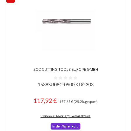
Rabatt
ZCC CUTTING TOOLS EUROPE GMBH
1538SU08C-0900 KDG303
Durchschnittliche Bewertung von 0 von 5 Sternen
117,92 €
Regulärer Preis:
Verkaufspreis:
157,65 €
(25.2% gespart)
Preise exkl. MwSt. zzgl. Versandkosten
In den Warenkorb