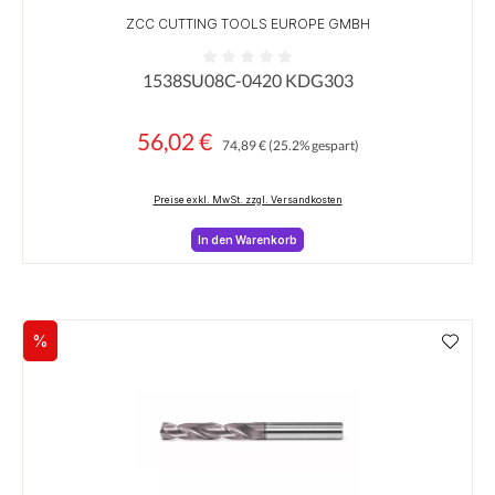
ZCC CUTTING TOOLS EUROPE GMBH
1538SU08C-0420 KDG303
Durchschnittliche Bewertung von 0 von 5 Sternen
56,02 €
Regulärer Preis:
Verkaufspreis:
74,89 €
(25.2% gespart)
Preise exkl. MwSt. zzgl. Versandkosten
In den Warenkorb
%
Rabatt