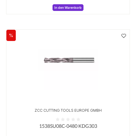
In den Warenkorb
%
Rabatt
ZCC CUTTING TOOLS EUROPE GMBH
1538SU08C-0480 KDG303
Durchschnittliche Bewertung von 0 von 5 Sternen