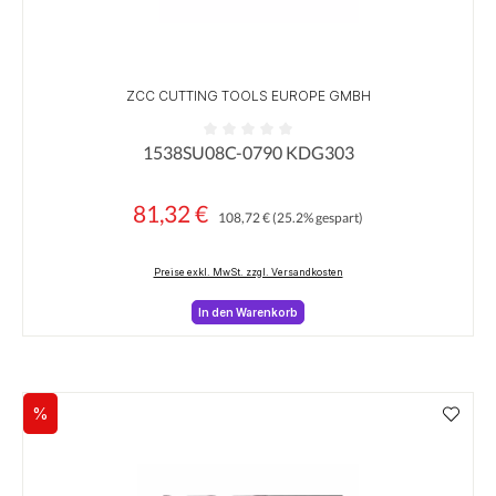
ZCC CUTTING TOOLS EUROPE GMBH
1538SU08C-0790 KDG303
Durchschnittliche Bewertung von 0 von 5 Sternen
81,32 €
Regulärer Preis:
Verkaufspreis:
108,72 €
(25.2% gespart)
Preise exkl. MwSt. zzgl. Versandkosten
In den Warenkorb
%
Rabatt