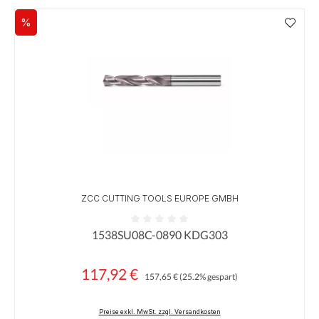
%
Rabatt
ZCC CUTTING TOOLS EUROPE GMBH
1538SU08C-0890 KDG303
Durchschnittliche Bewertung von 0 von 5 Sternen
117,92 €
Regulärer Preis:
Verkaufspreis:
157,65 €
(25.2% gespart)
Preise exkl. MwSt. zzgl. Versandkosten