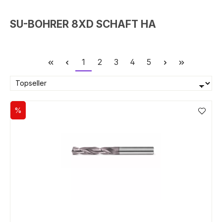
SU-BOHRER 8XD SCHAFT HA
Seite
Seite
Seite
Seite
Seite
1
2
3
4
5
%
Rabatt