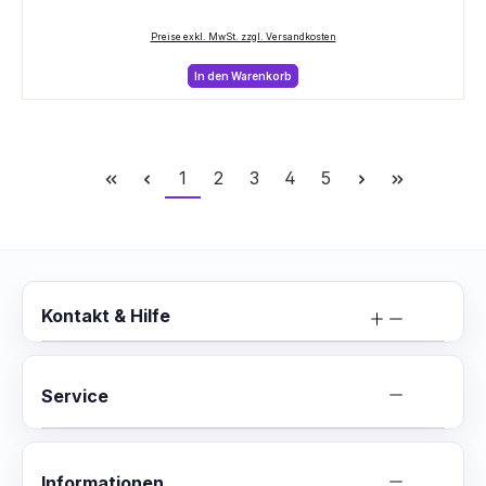
Preise exkl. MwSt. zzgl. Versandkosten
In den Warenkorb
Seite
Seite
Seite
Seite
Seite
1
2
3
4
5
Kontakt & Hilfe
Service
Informationen