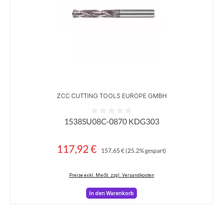
ZCC CUTTING TOOLS EUROPE GMBH
1538SU08C-0870 KDG303
Durchschnittliche Bewertung von 0 von 5 Sternen
117,92 €
Regulärer Preis:
Verkaufspreis:
157,65 €
(25.2% gespart)
Preise exkl. MwSt. zzgl. Versandkosten
In den Warenkorb