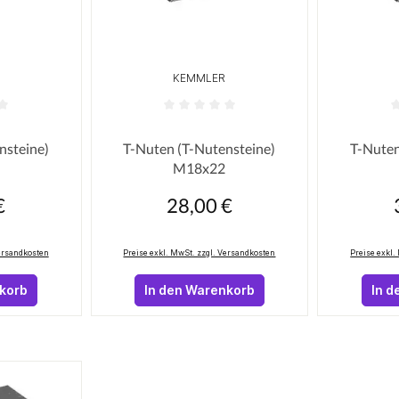
KEMMLER
n
 Bewertung von 0 von 5 Sternen
Durchschnittliche Bewertung von 0 von 5
Durchschni
nsteine)
T-Nuten (T-Nutensteine)
T-Nuten
M18x22
€
28,00 €
eis:
Regulärer Preis:
R
Versandkosten
Preise exkl. MwSt. zzgl. Versandkosten
Preise exkl.
nkorb
In den Warenkorb
In d