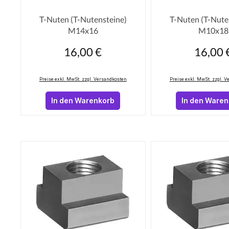
Durchschnittliche Bewertung von 0 von 5 Sterne
Durchschnittliche
T-Nuten (T-Nutensteine)
T-Nuten (T-Nute
M14x16
M10x18
16,00 €
16,00 
Regulärer Preis:
Regulärer Pr
Preise exkl. MwSt. zzgl. Versandkosten
Preise exkl. MwSt. zzgl. 
In den Warenkorb
In den Ware