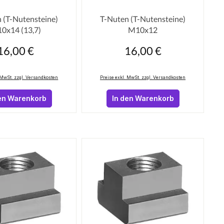
 Sternen
ttliche Bewertung von 0 von 5 Sternen
Durchschnittliche Bewertung von 
 (T-Nutensteine)
T-Nuten (T-Nutensteine)
0x14 (13,7)
M10x12
16,00 €
16,00 €
egulärer Preis:
Regulärer Preis:
 MwSt. zzgl. Versandkosten
Preise exkl. MwSt. zzgl. Versandkosten
en Warenkorb
In den Warenkorb