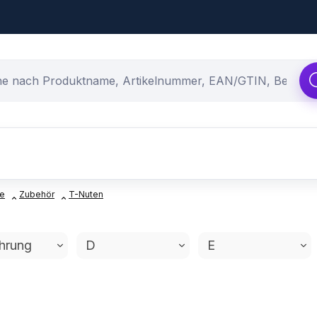
ke
Zubehör
T-Nuten
hrung
D
E