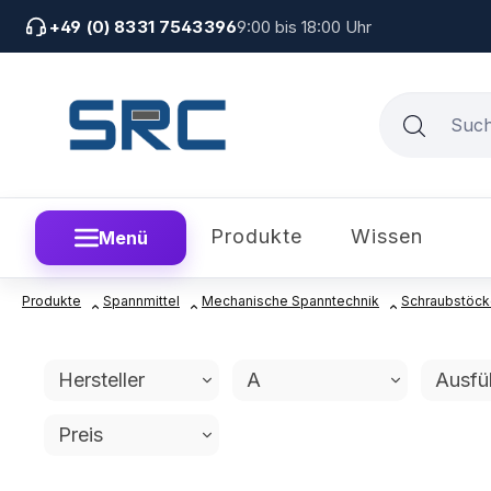
um Hauptinhalt springen
Zur Suche springen
Zur Hauptnavigation springen
+49 (0) 8331 7543396
9:00 bis 18:00 Uhr
Produkte
Wissen
Menü
Produkte
Spannmittel
Mechanische Spanntechnik
Schraubstöc
Hersteller
A
Ausfü
Preis