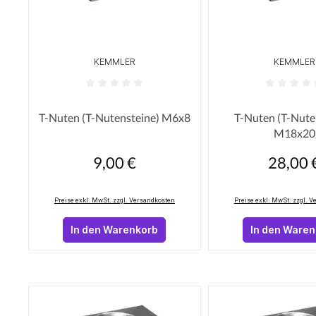
KEMMLER
KEMMLER
Durchschnittliche Bewertung von 0 von 5 Sterne
Durchschnittliche
T-Nuten (T-Nutensteine) M6x8
T-Nuten (T-Nute
M18x20
9,00 €
28,00 
Regulärer Preis:
Regulärer Pr
Preise exkl. MwSt. zzgl. Versandkosten
Preise exkl. MwSt. zzgl. 
In den Warenkorb
In den Ware