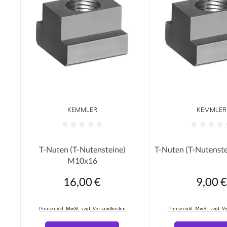
KEMMLER
KEMMLER
Durchschnittliche Bewertung von 0 von 5 Sterne
Durchschnittliche
T-Nuten (T-Nutensteine)
T-Nuten (T-Nutenst
M10x16
16,00 €
9,00 €
Regulärer Preis:
Regulärer P
Preise exkl. MwSt. zzgl. Versandkosten
Preise exkl. MwSt. zzgl. 