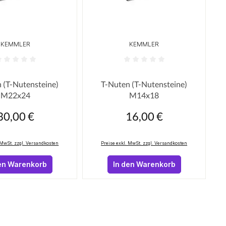
KEMMLER
KEMMLER
 Sternen
ttliche Bewertung von 0 von 5 Sternen
Durchschnittliche Bewertung von 
 (T-Nutensteine)
T-Nuten (T-Nutensteine)
M22x24
M14x18
30,00 €
16,00 €
egulärer Preis:
Regulärer Preis:
 MwSt. zzgl. Versandkosten
Preise exkl. MwSt. zzgl. Versandkosten
en Warenkorb
In den Warenkorb