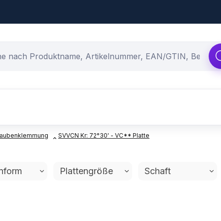
chraubenklemmung
SVVCN Kr: 72°30' - VC** Platte
enform
Plattengröße
Schaft