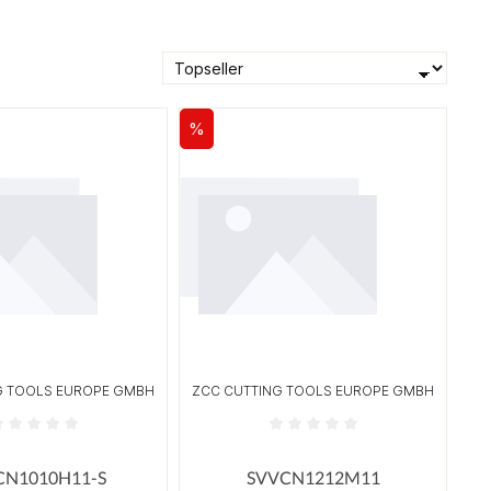
%
Rabatt
G TOOLS EUROPE GMBH
ZCC CUTTING TOOLS EUROPE GMBH
 Sternen
ttliche Bewertung von 0 von 5 Sternen
Durchschnittliche Bewertung von 
CN1010H11-S
SVVCN1212M11