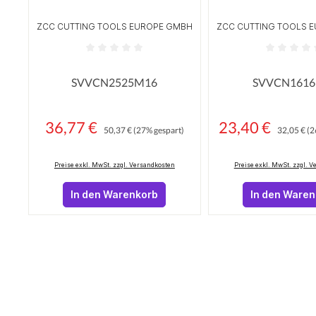
ZCC CUTTING TOOLS EUROPE GMBH
ZCC CUTTING TOOLS 
Durchschnittliche Bewertung von 0 von 5 Sterne
Durchschnittliche
SVVCN2525M16
SVVCN1616
36,77 €
Regulärer Preis:
23,40 €
Regulärer 
Verkaufspreis:
Verkaufspreis:
50,37 €
(27% gespart)
32,05 €
(2
Preise exkl. MwSt. zzgl. Versandkosten
Preise exkl. MwSt. zzgl. 
In den Warenkorb
In den Ware