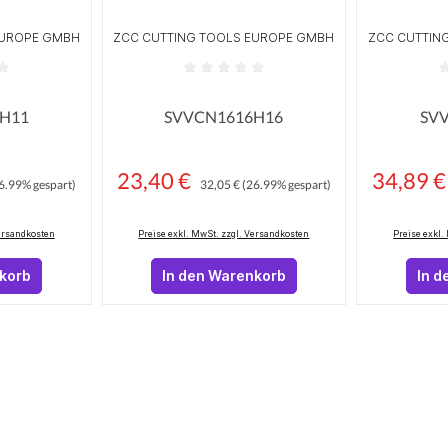
EUROPE GMBH
ZCC CUTTING TOOLS EUROPE GMBH
ZCC CUTTIN
n
 Bewertung von 0 von 5 Sternen
Durchschnittliche Bewertung von 0 von 5
Durchschni
H11
SVVCN1616H16
SV
Preis:
23,40 €
Regulärer Preis:
34,89 
Verkaufspreis:
Verkaufspreis
6.99% gespart)
32,05 €
(26.99% gespart)
Versandkosten
Preise exkl. MwSt. zzgl. Versandkosten
Preise exkl.
nkorb
In den Warenkorb
In d