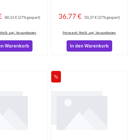
€
Regulärer Preis:
36,77 €
Regulärer Preis:
s:
Verkaufspreis:
80,52 €
(27% gespart)
50,37 €
(27% gespart)
 MwSt. zzgl. Versandkosten
Preise exkl. MwSt. zzgl. Versandkosten
en Warenkorb
In den Warenkorb
%
Rabatt