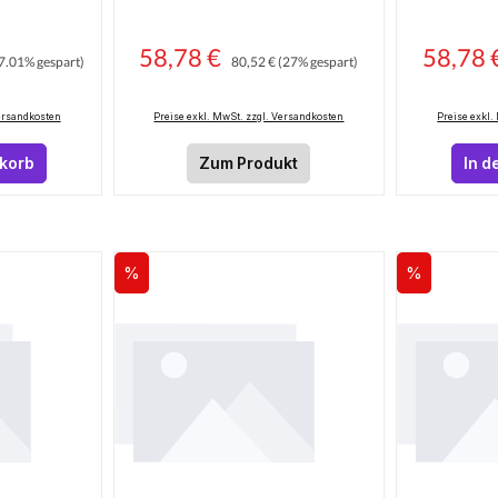
Preis:
58,78 €
Regulärer Preis:
58,78 
Verkaufspreis:
Verkaufsprei
7.01% gespart)
80,52 €
(27% gespart)
Versandkosten
Preise exkl. MwSt. zzgl. Versandkosten
Preise exkl.
nkorb
Zum Produkt
In d
%
%
Rabatt
Rabatt