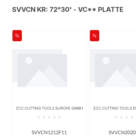
SVVCN KR: 72°30' - VC** PLATTE
%
%
Rabatt
Rabatt
ZCC CUTTING TOOLS EUROPE GMBH
ZCC CUTTING TOOLS 
Durchschnittliche Bewertung von 0 von 5 Sterne
Durchschnittliche
SVVCN1212F11
SVVCN2020