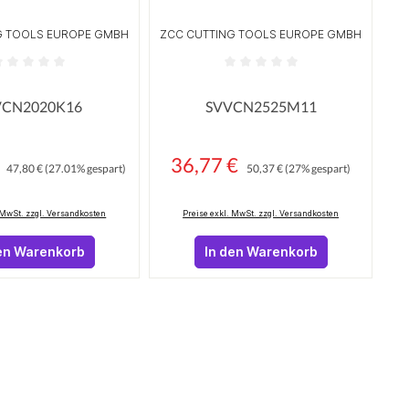
G TOOLS EUROPE GMBH
ZCC CUTTING TOOLS EUROPE GMBH
 Sternen
ttliche Bewertung von 0 von 5 Sternen
Durchschnittliche Bewertung von 
VCN2020K16
SVVCN2525M11
€
Regulärer Preis:
36,77 €
Regulärer Preis:
:
Verkaufspreis:
47,80 €
(27.01% gespart)
50,37 €
(27% gespart)
 MwSt. zzgl. Versandkosten
Preise exkl. MwSt. zzgl. Versandkosten
en Warenkorb
In den Warenkorb