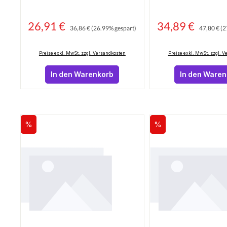
26,91 €
Regulärer Preis:
34,89 €
Regulärer 
Verkaufspreis:
Verkaufspreis:
36,86 €
(26.99% gespart)
47,80 €
(2
Preise exkl. MwSt. zzgl. Versandkosten
Preise exkl. MwSt. zzgl. 
In den Warenkorb
In den Ware
%
%
Rabatt
Rabatt