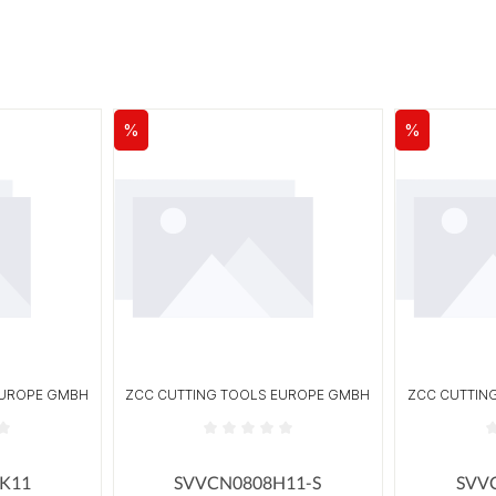
%
%
Rabatt
Rabatt
EUROPE GMBH
ZCC CUTTING TOOLS EUROPE GMBH
ZCC CUTTIN
n
 Bewertung von 0 von 5 Sternen
Durchschnittliche Bewertung von 0 von 5
Durchschni
K11
SVVCN0808H11-S
SVV