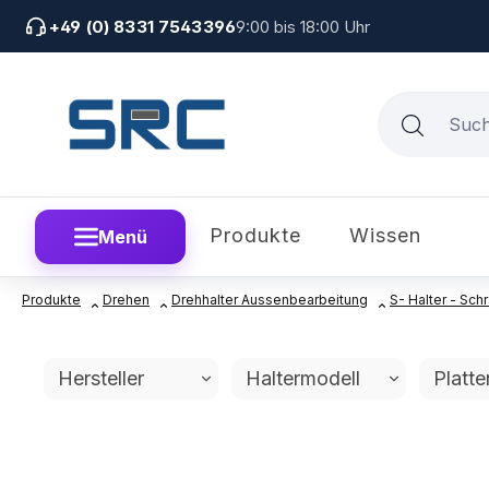
um Hauptinhalt springen
Zur Suche springen
Zur Hauptnavigation springen
+49 (0) 8331 7543396
9:00 bis 18:00 Uhr
Produkte
Wissen
Menü
Produkte
Drehen
Drehhalter Aussenbearbeitung
S- Halter - S
Hersteller
Haltermodell
Platt