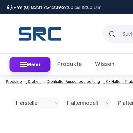
um Hauptinhalt springen
Zur Suche springen
Zur Hauptnavigation springen
+49 (0) 8331 7543396
9:00 bis 18:00 Uhr
Produkte
Wissen
Menü
Produkte
Drehen
Drehhalter Aussenbearbeitung
C- Halter - Pr
Hersteller
Haltermodell
Platt