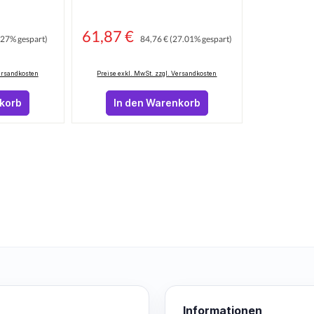
 Preis:
61,87 €
Regulärer Preis:
Verkaufspreis:
(27% gespart)
84,76 €
(27.01% gespart)
Versandkosten
Preise exkl. MwSt. zzgl. Versandkosten
nkorb
In den Warenkorb
Informationen