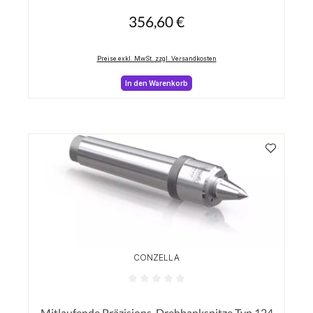
356,60 €
Regulärer Preis:
Preise exkl. MwSt. zzgl. Versandkosten
In den Warenkorb
CONZELLA
Durchschnittliche Bewertung von 0 von 5 Sterne
Mitlaufende Präzisions-Drehbankspitze Typ 124