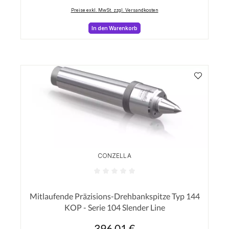
Preise exkl. MwSt. zzgl. Versandkosten
In den Warenkorb
CONZELLA
Durchschnittliche Bewertung von 0 von 5 Sterne
Mitlaufende Präzisions-Drehbankspitze Typ 144
KOP - Serie 104 Slender Line
396,01 €
Regulärer Preis: