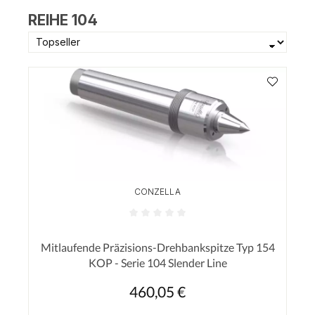
REIHE 104
CONZELLA
Durchschnittliche Bewertung von 0 von 5 Sterne
Mitlaufende Präzisions-Drehbankspitze Typ 154
KOP - Serie 104 Slender Line
460,05 €
Regulärer Preis: