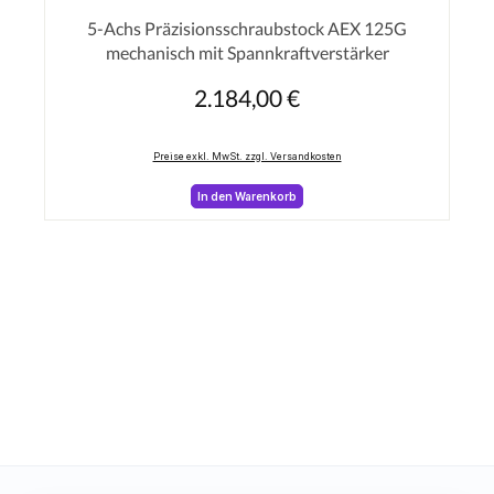
Durchschnittliche Bewertung von 0 von 5 Sterne
5-Achs Präzisionsschraubstock AEX 125G
mechanisch mit Spannkraftverstärker
2.184,00 €
Regulärer Preis:
Preise exkl. MwSt. zzgl. Versandkosten
In den Warenkorb