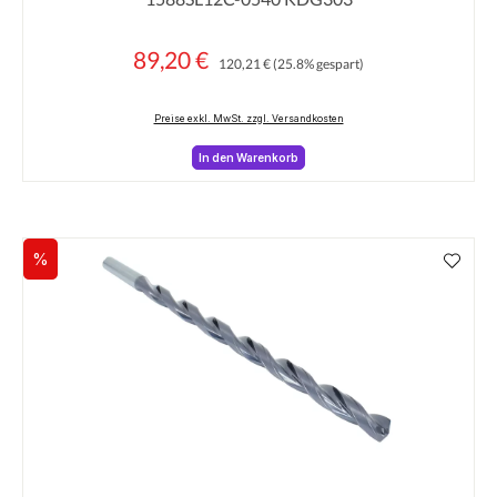
Durchschnittliche Bewertung von 0 von 5 Sternen
89,20 €
Regulärer Preis:
Verkaufspreis:
120,21 €
(25.8% gespart)
Preise exkl. MwSt. zzgl. Versandkosten
In den Warenkorb
%
Rabatt