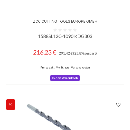
ZCC CUTTING TOOLS EUROPE GMBH
1588SL12C-1090 KDG303
Durchschnittliche Bewertung von 0 von 5 Sternen
216,23 €
Regulärer Preis:
Verkaufspreis:
291,42 €
(25.8% gespart)
Preise exkl. MwSt. zzgl. Versandkosten
In den Warenkorb
%
Rabatt