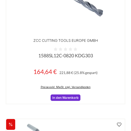
ZCC CUTTING TOOLS EUROPE GMBH
1588SL12C-0820 KDG303
Durchschnittliche Bewertung von 0 von 5 Sternen
164,64 €
Regulärer Preis:
Verkaufspreis:
221,88 €
(25.8% gespart)
Preise exkl. MwSt. zzgl. Versandkosten
In den Warenkorb
%
Rabatt