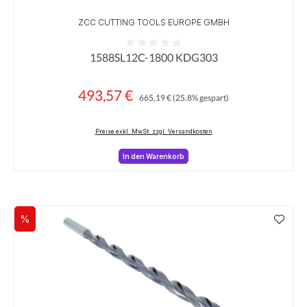
ZCC CUTTING TOOLS EUROPE GMBH
1588SL12C-1800 KDG303
Durchschnittliche Bewertung von 0 von 5 Sternen
493,57 €
Regulärer Preis:
Verkaufspreis:
665,19 €
(25.8% gespart)
Preise exkl. MwSt. zzgl. Versandkosten
In den Warenkorb
%
Rabatt