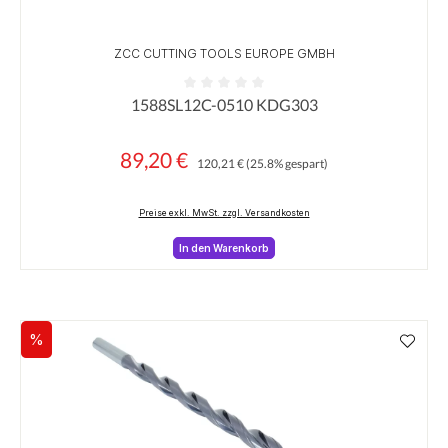
ZCC CUTTING TOOLS EUROPE GMBH
1588SL12C-0510 KDG303
Durchschnittliche Bewertung von 0 von 5 Sternen
89,20 €
Regulärer Preis:
Verkaufspreis:
120,21 €
(25.8% gespart)
Preise exkl. MwSt. zzgl. Versandkosten
In den Warenkorb
%
Rabatt