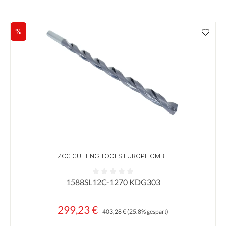
%
Rabatt
ZCC CUTTING TOOLS EUROPE GMBH
1588SL12C-1270 KDG303
Durchschnittliche Bewertung von 0 von 5 Sternen
299,23 €
Regulärer Preis:
Verkaufspreis:
403,28 €
(25.8% gespart)