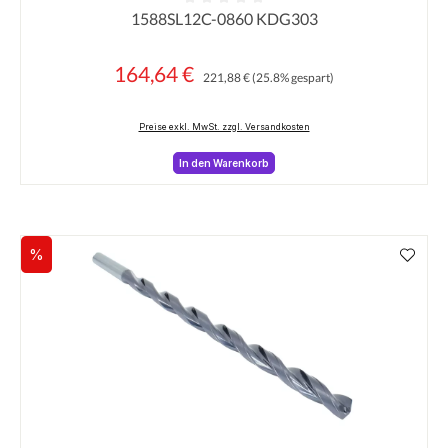
1588SL12C-0860 KDG303
Durchschnittliche Bewertung von 0 von 5 Sternen
164,64 €
Regulärer Preis:
Verkaufspreis:
221,88 €
(25.8% gespart)
Preise exkl. MwSt. zzgl. Versandkosten
In den Warenkorb
%
Rabatt