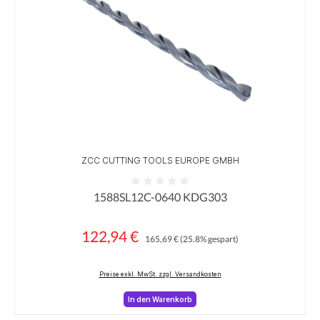
ZCC CUTTING TOOLS EUROPE GMBH
1588SL12C-0640 KDG303
Durchschnittliche Bewertung von 0 von 5 Sternen
122,94 €
Regulärer Preis:
Verkaufspreis:
165,69 €
(25.8% gespart)
Preise exkl. MwSt. zzgl. Versandkosten
In den Warenkorb