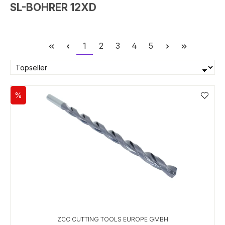
SL-BOHRER 12XD
Seite
Seite
Seite
Seite
Seite
1
2
3
4
5
%
Rabatt
ZCC CUTTING TOOLS EUROPE GMBH