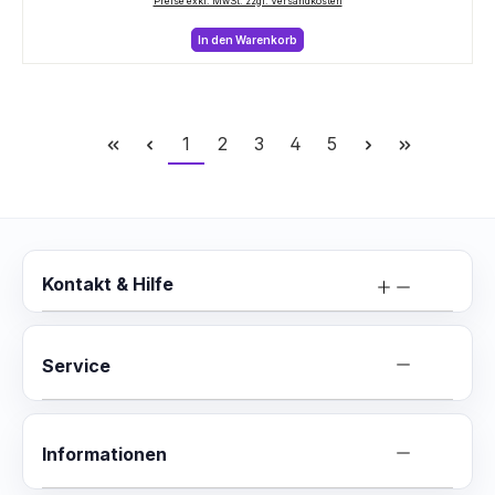
Preise exkl. MwSt. zzgl. Versandkosten
In den Warenkorb
Seite
Seite
Seite
Seite
Seite
1
2
3
4
5
Kontakt & Hilfe
Service
Informationen