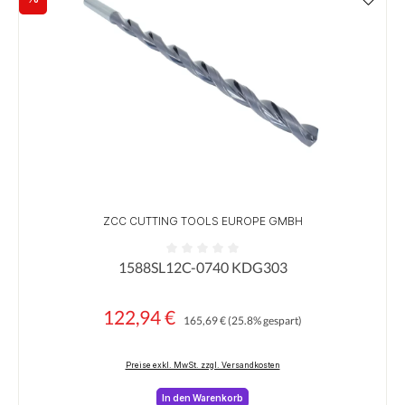
Rabatt
ZCC CUTTING TOOLS EUROPE GMBH
1588SL12C-0740 KDG303
Durchschnittliche Bewertung von 0 von 5 Sternen
122,94 €
Regulärer Preis:
Verkaufspreis:
165,69 €
(25.8% gespart)
Preise exkl. MwSt. zzgl. Versandkosten
In den Warenkorb