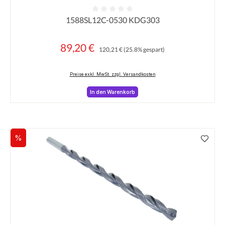
1588SL12C-0530 KDG303
Durchschnittliche Bewertung von 0 von 5 Sternen
89,20 €
Regulärer Preis:
Verkaufspreis:
120,21 €
(25.8% gespart)
Preise exkl. MwSt. zzgl. Versandkosten
In den Warenkorb
%
Rabatt