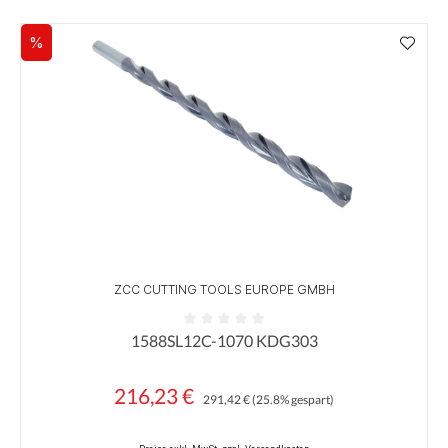
%
Rabatt
ZCC CUTTING TOOLS EUROPE GMBH
1588SL12C-1070 KDG303
Durchschnittliche Bewertung von 0 von 5 Sternen
216,23 €
Regulärer Preis:
Verkaufspreis:
291,42 €
(25.8% gespart)