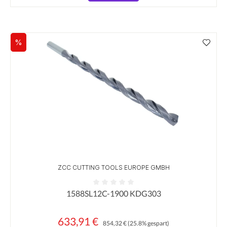
%
Rabatt
ZCC CUTTING TOOLS EUROPE GMBH
1588SL12C-1900 KDG303
Durchschnittliche Bewertung von 0 von 5 Sternen
633,91 €
Regulärer Preis:
Verkaufspreis:
854,32 €
(25.8% gespart)