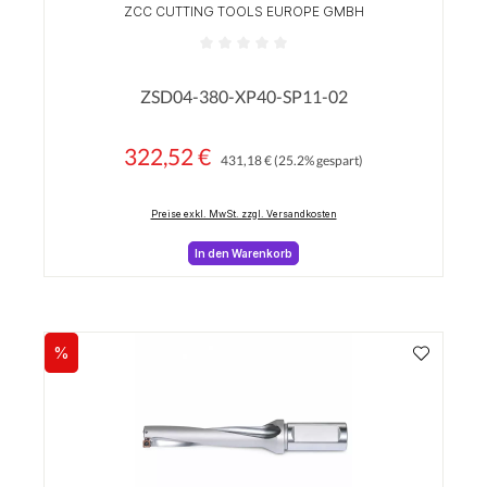
ZCC CUTTING TOOLS EUROPE GMBH
Durchschnittliche Bewertung von 0 von 5 Sterne
ZSD04-380-XP40-SP11-02
322,52 €
Regulärer Preis:
Verkaufspreis:
431,18 €
(25.2% gespart)
Preise exkl. MwSt. zzgl. Versandkosten
In den Warenkorb
%
Rabatt