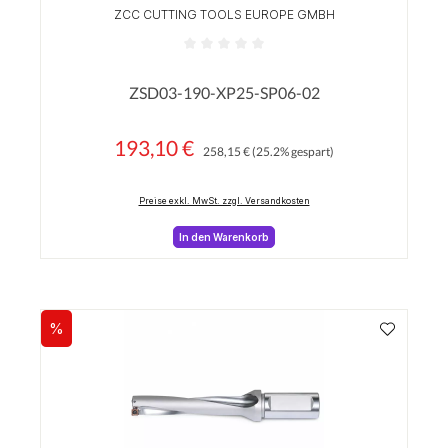
ZCC CUTTING TOOLS EUROPE GMBH
Durchschnittliche Bewertung von 0 von 5 Sterne
ZSD03-190-XP25-SP06-02
193,10 €
Regulärer Preis:
Verkaufspreis:
258,15 €
(25.2% gespart)
Preise exkl. MwSt. zzgl. Versandkosten
In den Warenkorb
%
Rabatt