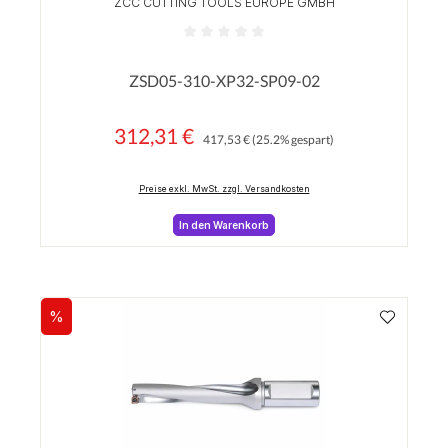
ZCC CUTTING TOOLS EUROPE GMBH
Durchschnittliche Bewertung von 0 von 5 Sterne
ZSD05-310-XP32-SP09-02
312,31 €
Regulärer Preis:
Verkaufspreis:
417,53 €
(25.2% gespart)
Preise exkl. MwSt. zzgl. Versandkosten
In den Warenkorb
%
Rabatt