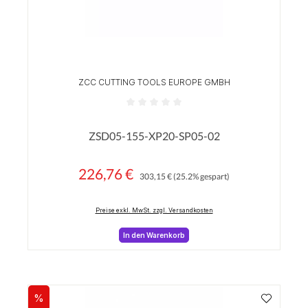
ZCC CUTTING TOOLS EUROPE GMBH
Durchschnittliche Bewertung von 0 von 5 Sterne
ZSD05-155-XP20-SP05-02
226,76 €
Regulärer Preis:
Verkaufspreis:
303,15 €
(25.2% gespart)
Preise exkl. MwSt. zzgl. Versandkosten
In den Warenkorb
%
Rabatt