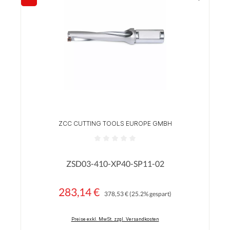
Rabatt
ZCC CUTTING TOOLS EUROPE GMBH
Durchschnittliche Bewertung von 0 von 5 Sterne
ZSD03-410-XP40-SP11-02
283,14 €
Regulärer Preis:
Verkaufspreis:
378,53 €
(25.2% gespart)
Preise exkl. MwSt. zzgl. Versandkosten