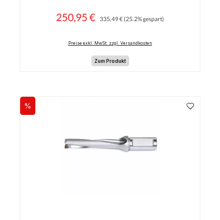
250,95 €
Regulärer Preis:
Verkaufspreis:
335,49 €
(25.2% gespart)
Preise exkl. MwSt. zzgl. Versandkosten
Zum Produkt
%
Rabatt