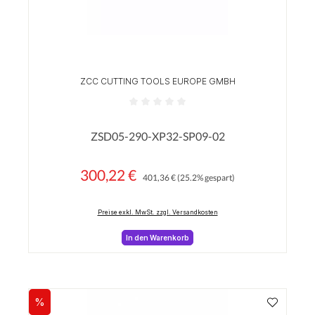
ZCC CUTTING TOOLS EUROPE GMBH
Durchschnittliche Bewertung von 0 von 5 Sterne
ZSD05-290-XP32-SP09-02
300,22 €
Regulärer Preis:
Verkaufspreis:
401,36 €
(25.2% gespart)
Preise exkl. MwSt. zzgl. Versandkosten
In den Warenkorb
%
Rabatt