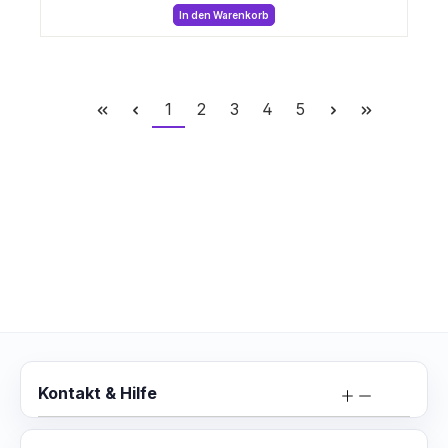
In den Warenkorb
Seite
Seite
Seite
Seite
Seite
1
2
3
4
5
Kontakt & Hilfe