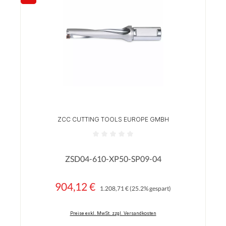
Rabatt
ZCC CUTTING TOOLS EUROPE GMBH
Durchschnittliche Bewertung von 0 von 5 Sterne
ZSD04-610-XP50-SP09-04
904,12 €
Regulärer Preis:
Verkaufspreis:
1.208,71 €
(25.2% gespart)
Preise exkl. MwSt. zzgl. Versandkosten