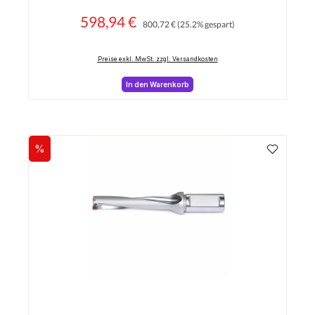
598,94 €
Regulärer Preis:
Verkaufspreis:
800,72 €
(25.2% gespart)
Preise exkl. MwSt. zzgl. Versandkosten
In den Warenkorb
%
Rabatt