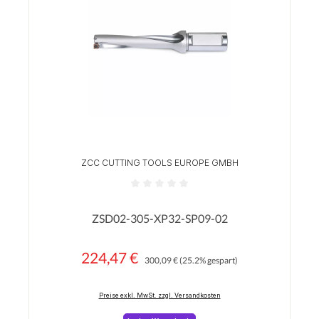
ZCC CUTTING TOOLS EUROPE GMBH
Durchschnittliche Bewertung von 0 von 5 Sterne
ZSD02-305-XP32-SP09-02
224,47 €
Regulärer Preis:
Verkaufspreis:
300,09 €
(25.2% gespart)
Preise exkl. MwSt. zzgl. Versandkosten