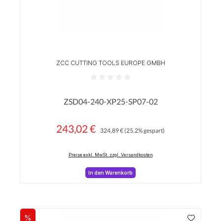
ZCC CUTTING TOOLS EUROPE GMBH
Durchschnittliche Bewertung von 0 von 5 Sterne
ZSD04-240-XP25-SP07-02
243,02 €
Regulärer Preis:
Verkaufspreis:
324,89 €
(25.2% gespart)
Preise exkl. MwSt. zzgl. Versandkosten
In den Warenkorb
%