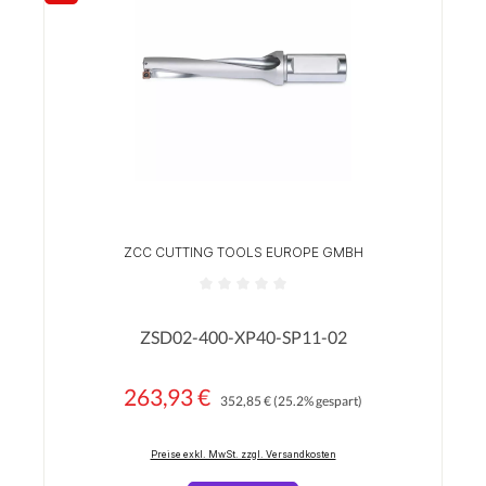
ZCC CUTTING TOOLS EUROPE GMBH
Durchschnittliche Bewertung von 0 von 5 Sterne
ZSD02-400-XP40-SP11-02
263,93 €
Regulärer Preis:
Verkaufspreis:
352,85 €
(25.2% gespart)
Preise exkl. MwSt. zzgl. Versandkosten