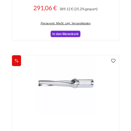
291,06 €
Regulärer Preis:
Verkaufspreis:
389,12 €
(25.2% gespart)
Preise exkl. MwSt. zzgl. Versandkosten
In den Warenkorb
%
Rabatt