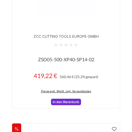
ZCC CUTTING TOOLS EUROPE GMBH
Durchschnittliche Bewertung von 0 von 5 Sterne
ZSD05-500-XP40-SP14-02
419,22 €
Regulärer Preis:
Verkaufspreis:
560,46 €
(25.2% gespart)
Preise exkl. MwSt. zzgl. Versandkosten
In den Warenkorb
%