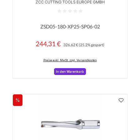
ZCC CUTTING TOOLS EUROPE GMBH
Durchschnittliche Bewertung von 0 von 5 Sterne
ZSD05-180-XP25-SP06-02
244,31 €
Regulärer Preis:
Verkaufspreis:
326,62 €
(25.2% gespart)
Preise exkl. MwSt. zzgl. Versandkosten
In den Warenkorb
%
Rabatt