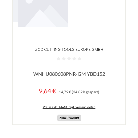
ZCC CUTTING TOOLS EUROPE GMBH
Durchschnittliche Bewertung von 0 von 5 Sterne
WNHU080608PNR-GM YBD152
9,64 €
Regulärer Preis:
Verkaufspreis:
14,79 €
(34.82% gespart)
Preise exkl. MwSt. zzgl. Versandkosten
Zum Produkt