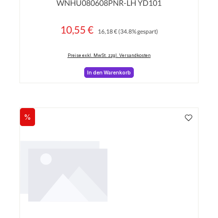
WNHU080608PNR-LH YD101
10,55 €
Regulärer Preis:
Verkaufspreis:
16,18 €
(34.8% gespart)
Preise exkl. MwSt. zzgl. Versandkosten
In den Warenkorb
%
Rabatt