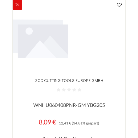
%
Rabatt
ZCC CUTTING TOOLS EUROPE GMBH
Durchschnittliche Bewertung von 0 von 5 Sterne
WNHU060408PNR-GM YBG205
8,09 €
Regulärer Preis:
Verkaufspreis:
12,41 €
(34.81% gespart)