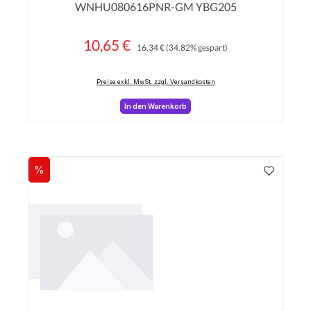
WNHU080616PNR-GM YBG205
10,65 €
Regulärer Preis:
Verkaufspreis:
16,34 €
(34.82% gespart)
Preise exkl. MwSt. zzgl. Versandkosten
In den Warenkorb
%
Rabatt