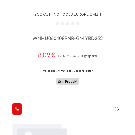
ZCC CUTTING TOOLS EUROPE GMBH
Durchschnittliche Bewertung von 0 von 5 Sterne
WNHU060408PNR-GM YBD252
8,09 €
Regulärer Preis:
Verkaufspreis:
12,41 €
(34.81% gespart)
Preise exkl. MwSt. zzgl. Versandkosten
Zum Produkt
%
Rabatt