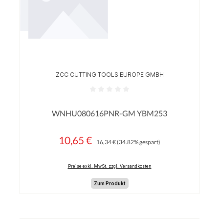
ZCC CUTTING TOOLS EUROPE GMBH
Durchschnittliche Bewertung von 0 von 5 Sterne
WNHU080616PNR-GM YBM253
10,65 €
Regulärer Preis:
Verkaufspreis:
16,34 €
(34.82% gespart)
Preise exkl. MwSt. zzgl. Versandkosten
Zum Produkt