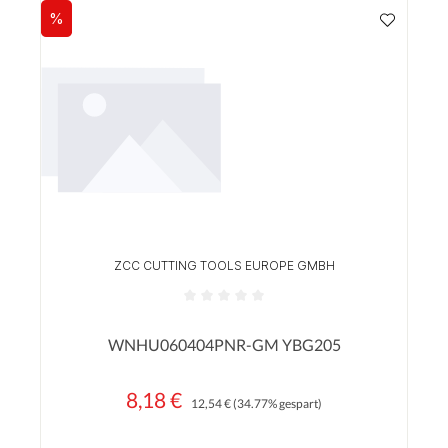
%
Rabatt
ZCC CUTTING TOOLS EUROPE GMBH
Durchschnittliche Bewertung von 0 von 5 Sterne
WNHU060404PNR-GM YBG205
8,18 €
Regulärer Preis:
Verkaufspreis:
12,54 €
(34.77% gespart)