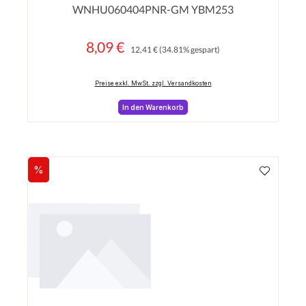
WNHU060404PNR-GM YBM253
8,09 €
Regulärer Preis:
Verkaufspreis:
12,41 €
(34.81% gespart)
Preise exkl. MwSt. zzgl. Versandkosten
In den Warenkorb
%
Rabatt