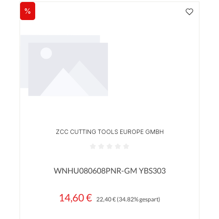
%
Rabatt
ZCC CUTTING TOOLS EUROPE GMBH
Durchschnittliche Bewertung von 0 von 5 Sterne
WNHU080608PNR-GM YBS303
14,60 €
Regulärer Preis:
Verkaufspreis:
22,40 €
(34.82% gespart)