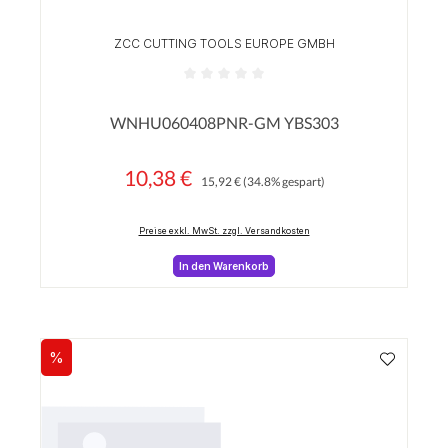
ZCC CUTTING TOOLS EUROPE GMBH
Durchschnittliche Bewertung von 0 von 5 Sterne
WNHU060408PNR-GM YBS303
10,38 €
Regulärer Preis:
Verkaufspreis:
15,92 €
(34.8% gespart)
Preise exkl. MwSt. zzgl. Versandkosten
In den Warenkorb
%
Rabatt