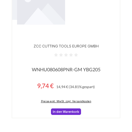
ZCC CUTTING TOOLS EUROPE GMBH
Durchschnittliche Bewertung von 0 von 5 Sterne
WNHU080608PNR-GM YBG205
9,74 €
Regulärer Preis:
Verkaufspreis:
14,94 €
(34.81% gespart)
Preise exkl. MwSt. zzgl. Versandkosten
In den Warenkorb