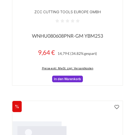
ZCC CUTTING TOOLS EUROPE GMBH
Durchschnittliche Bewertung von 0 von 5 Sterne
WNHU080608PNR-GM YBM253
9,64 €
Regulärer Preis:
Verkaufspreis:
14,79 €
(34.82% gespart)
Preise exkl. MwSt. zzgl. Versandkosten
In den Warenkorb
%
Rabatt