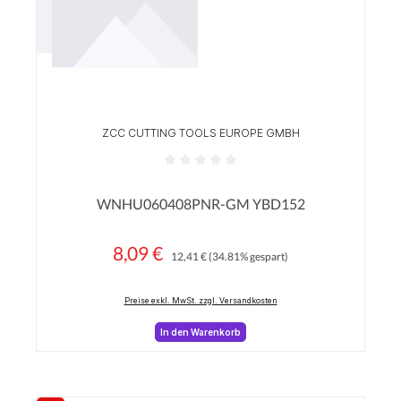
ZCC CUTTING TOOLS EUROPE GMBH
Durchschnittliche Bewertung von 0 von 5 Sterne
WNHU060408PNR-GM YBD152
8,09 €
Regulärer Preis:
Verkaufspreis:
12,41 €
(34.81% gespart)
Preise exkl. MwSt. zzgl. Versandkosten
In den Warenkorb