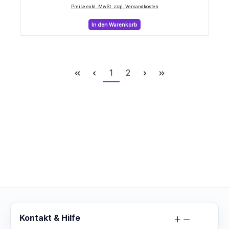
Preise exkl. MwSt. zzgl. Versandkosten
In den Warenkorb
Seite
Seite
1
2
Kontakt & Hilfe