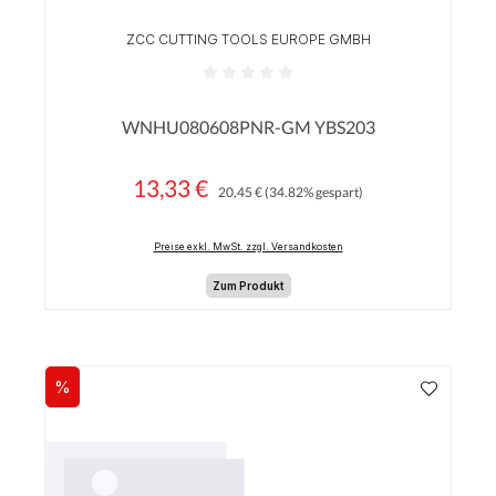
ZCC CUTTING TOOLS EUROPE GMBH
Durchschnittliche Bewertung von 0 von 5 Sterne
WNHU080608PNR-GM YBS203
13,33 €
Regulärer Preis:
Verkaufspreis:
20,45 €
(34.82% gespart)
Preise exkl. MwSt. zzgl. Versandkosten
Zum Produkt
%
Rabatt