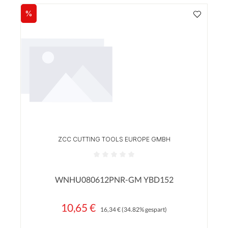
%
Rabatt
ZCC CUTTING TOOLS EUROPE GMBH
Durchschnittliche Bewertung von 0 von 5 Sterne
WNHU080612PNR-GM YBD152
10,65 €
Regulärer Preis:
Verkaufspreis:
16,34 €
(34.82% gespart)