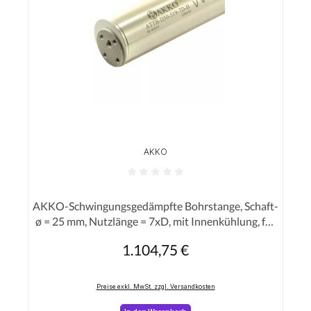
AKKO
Durchschnittliche Bewertung von 0 von 5 Sterne
AKKO-Schwingungsgedämpfte Bohrstange, Schaft-
ø = 25 mm, Nutzlänge = 7xD, mit Innenkühlung, für
eine hohe Oberflächenqualität bei langer
1.104,75 €
Regulärer Preis:
Auskraglänge
Preise exkl. MwSt. zzgl. Versandkosten