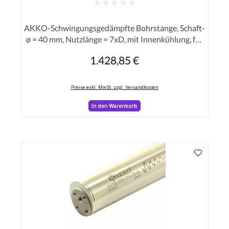
Durchschnittliche Bewertung von 0 von 5 Sterne
AKKO-Schwingungsgedämpfte Bohrstange, Schaft-
ø = 40 mm, Nutzlänge = 7xD, mit Innenkühlung, für
eine hohe Oberflächenqualität bei langer
1.428,85 €
Regulärer Preis:
Auskraglänge
Preise exkl. MwSt. zzgl. Versandkosten
In den Warenkorb