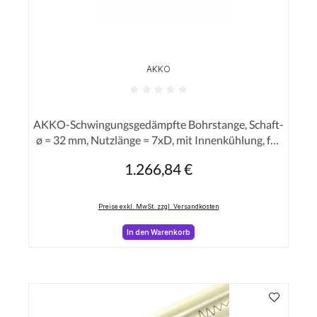
AKKO
Durchschnittliche Bewertung von 0 von 5 Sterne
AKKO-Schwingungsgedämpfte Bohrstange, Schaft-
ø = 32 mm, Nutzlänge = 7xD, mit Innenkühlung, für
eine hohe Oberflächenqualität bei langer
1.266,84 €
Regulärer Preis:
Auskraglänge
Preise exkl. MwSt. zzgl. Versandkosten
In den Warenkorb