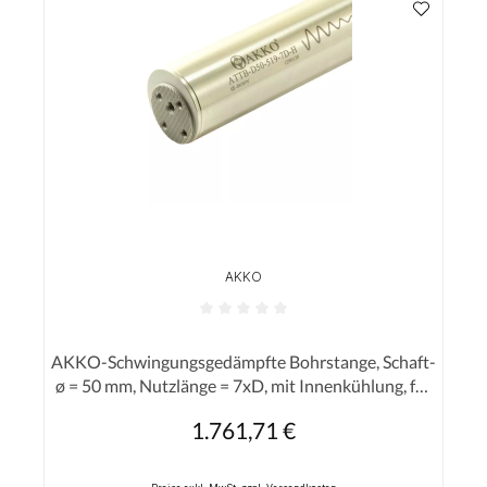
AKKO
Durchschnittliche Bewertung von 0 von 5 Sterne
AKKO-Schwingungsgedämpfte Bohrstange, Schaft-
ø = 50 mm, Nutzlänge = 7xD, mit Innenkühlung, für
eine hohe Oberflächenqualität bei langer
1.761,71 €
Regulärer Preis:
Auskraglänge