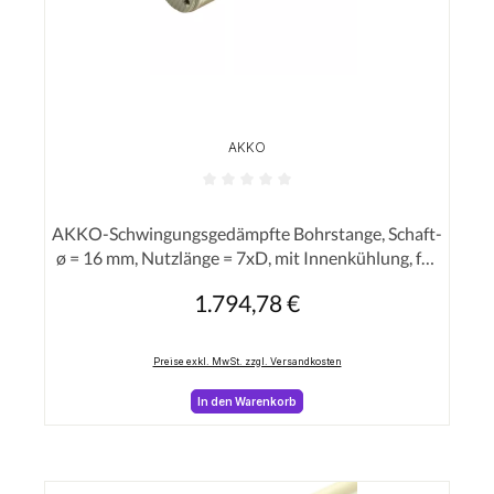
AKKO
Durchschnittliche Bewertung von 0 von 5 Sterne
AKKO-Schwingungsgedämpfte Bohrstange, Schaft-
ø = 16 mm, Nutzlänge = 7xD, mit Innenkühlung, für
eine hohe Oberflächenqualität bei langer
1.794,78 €
Regulärer Preis:
Auskraglänge
Preise exkl. MwSt. zzgl. Versandkosten
In den Warenkorb