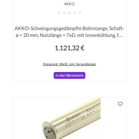
AKKO
Durchschnittliche Bewertung von 0 von 5 Sterne
AKKO-Schwingungsgedämpfte Bohrstange, Schaft-
ø = 20 mm, Nutzlänge = 7xD, mit Innenkühlung, für
eine hohe Oberflächenqualität bei langer
1.121,32 €
Regulärer Preis:
Auskraglänge
Preise exkl. MwSt. zzgl. Versandkosten
In den Warenkorb