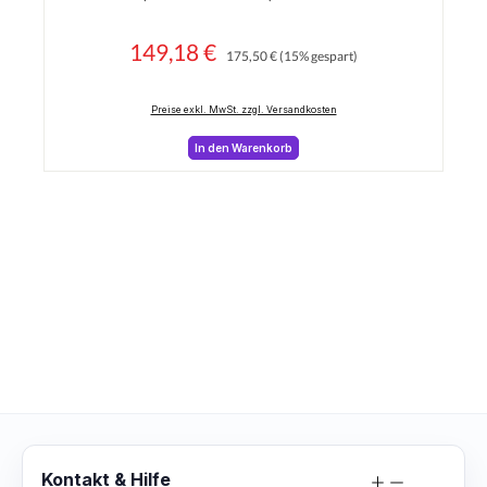
149,18 €
Regulärer Preis:
Verkaufspreis:
175,50 €
(15% gespart)
Preise exkl. MwSt. zzgl. Versandkosten
In den Warenkorb
Kontakt & Hilfe