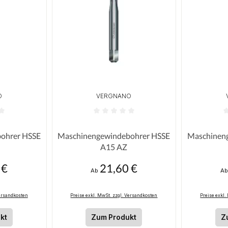
O
VERGNANO
n
 Bewertung von 0 von 5 Sternen
Durchschnittliche Bewertung von 0 von 5
Durchschni
ohrer HSSE
Maschinengewindebohrer HSSE
Maschinen
A15 AZ
 €
21,60 €
is:
Regulärer Preis:
Re
Ab
A
Versandkosten
Preise exkl. MwSt. zzgl. Versandkosten
Preise exkl.
kt
Zum Produkt
Z