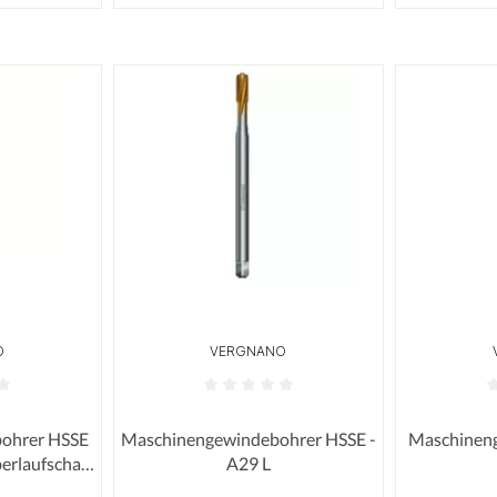
O
VERGNANO
n
 Bewertung von 0 von 5 Sternen
Durchschnittliche Bewertung von 0 von 5
Durchschni
ohrer HSSE
Maschinengewindebohrer HSSE -
Maschinen
erlaufschaft
A29 L
76
Rechtsspira