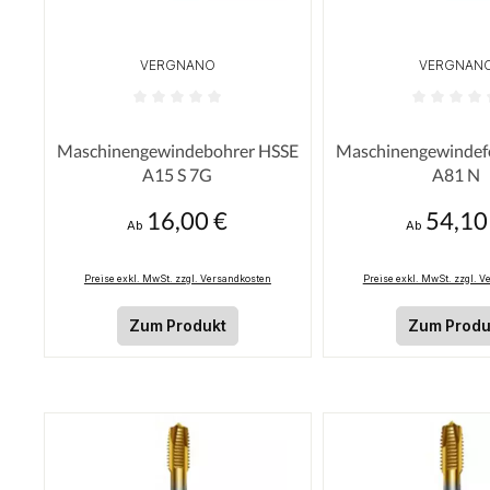
VERGNANO
VERGNAN
Durchschnittliche Bewertung von 0 von 5 Sterne
Durchschnittliche
Maschinengewindebohrer HSSE
Maschinengewindef
A15 S 7G
A81 N
16,00 €
54,10
Regulärer Preis:
Regulärer Pre
Ab
Ab
Preise exkl. MwSt. zzgl. Versandkosten
Preise exkl. MwSt. zzgl. 
Zum Produkt
Zum Produ