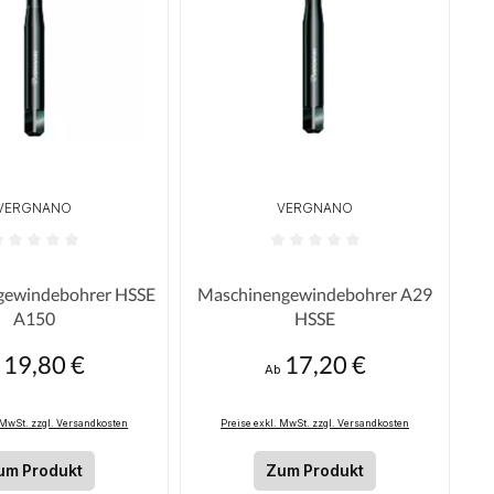
VERGNANO
VERGNANO
 Sternen
ttliche Bewertung von 0 von 5 Sternen
Durchschnittliche Bewertung von 
gewindebohrer HSSE
Maschinengewindebohrer A29
A150
HSSE
19,80 €
17,20 €
gulärer Preis:
Regulärer Preis:
b
Ab
 MwSt. zzgl. Versandkosten
Preise exkl. MwSt. zzgl. Versandkosten
um Produkt
Zum Produkt