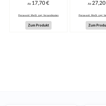
17,70 €
27,20
Regulärer Preis:
Regulärer Pre
Ab
Ab
Preise exkl. MwSt. zzgl. Versandkosten
Preise exkl. MwSt. zzgl. 
Zum Produkt
Zum Produ