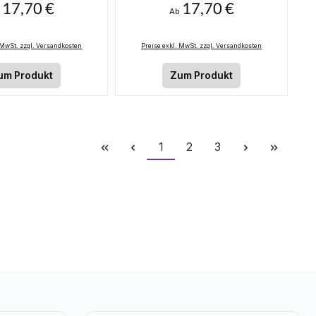
17,70 €
17,70 €
gulärer Preis:
Regulärer Preis:
g A70 S 6G
ung A70 S 4H
b
Ab
 MwSt. zzgl. Versandkosten
Preise exkl. MwSt. zzgl. Versandkosten
um Produkt
Zum Produkt
Seite
Seite
Seite
1
2
3