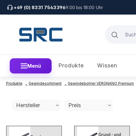
um Hauptinhalt springen
Zur Suche springen
Zur Hauptnavigation springen
+49 (0) 8331 7543396
9:00 bis 18:00 Uhr
Produkte
Wissen
Menü
Produkte
Gewindesortiment
Gewindebohrer VERGNANO Premium
Hersteller
Preis
Grund - und