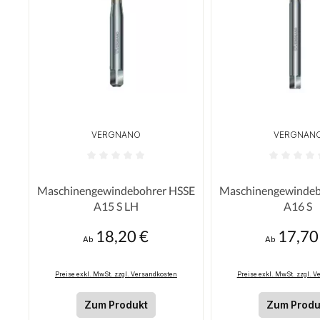
VERGNANO
VERGNAN
Durchschnittliche Bewertung von 0 von 5 Sterne
Durchschnittliche
Maschinengewindebohrer HSSE
Maschinengewindeb
A15 S LH
A16 S
18,20 €
17,70
Regulärer Preis:
Regulärer Pre
Ab
Ab
Preise exkl. MwSt. zzgl. Versandkosten
Preise exkl. MwSt. zzgl. 
Zum Produkt
Zum Produ