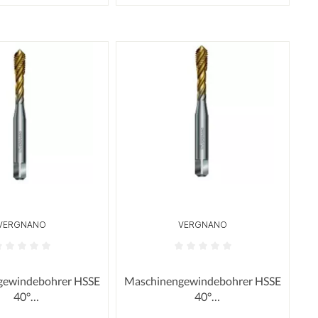
VERGNANO
VERGNANO
 Sternen
ttliche Bewertung von 0 von 5 Sternen
Durchschnittliche Bewertung von 
gewindebohrer HSSE
Maschinengewindebohrer HSSE
40°
40°
le/Gewindeabschrägu
Rechntspirale/Gewindeabschräg