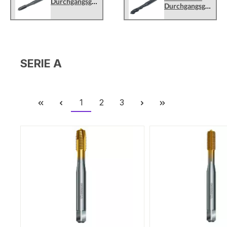
Durchgangsgewindebohrer
Durchgangsgewinde
SERIE A
Seite
Seite
Seite
1
2
3