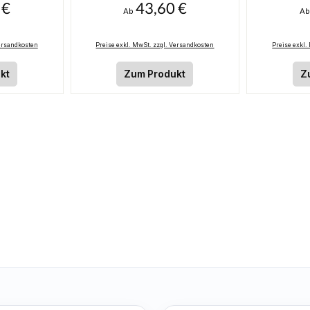
 €
43,60 €
is:
Regulärer Preis:
Re
n
Ab
A
Versandkosten
Preise exkl. MwSt. zzgl. Versandkosten
Preise exkl.
kt
Zum Produkt
Z