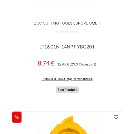
ZCC CUTTING TOOLS EUROPE GMBH
Durchschnittliche Bewertung von 0 von 5 Sterne
LT16.01N-14NPT YBG201
8,74 €
Regulärer Preis:
Verkaufspreis:
12,48 €
(29.97% gespart)
Preise exkl. MwSt. zzgl. Versandkosten
Zum Produkt
%
Rabatt