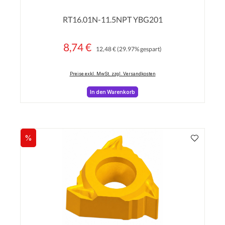
Durchschnittliche Bewertung von 0 von 5 Sterne
RT16.01N-11.5NPT YBG201
8,74 €
Regulärer Preis:
Verkaufspreis:
12,48 €
(29.97% gespart)
Preise exkl. MwSt. zzgl. Versandkosten
In den Warenkorb
%
Rabatt