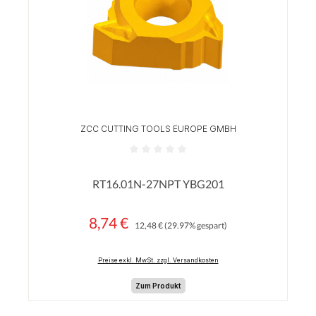
ZCC CUTTING TOOLS EUROPE GMBH
Durchschnittliche Bewertung von 0 von 5 Sterne
RT16.01N-27NPT YBG201
8,74 €
Regulärer Preis:
Verkaufspreis:
12,48 €
(29.97% gespart)
Preise exkl. MwSt. zzgl. Versandkosten
Zum Produkt