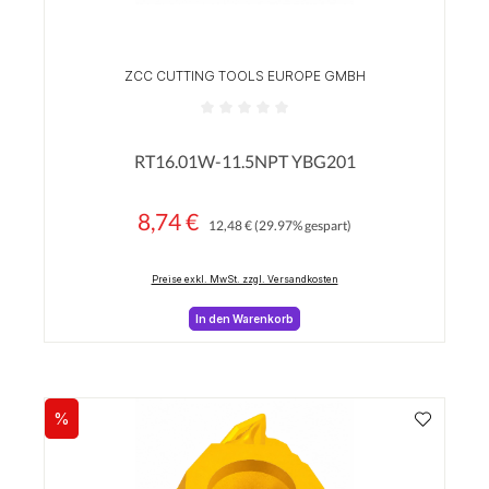
ZCC CUTTING TOOLS EUROPE GMBH
Durchschnittliche Bewertung von 0 von 5 Sterne
RT16.01W-11.5NPT YBG201
8,74 €
Regulärer Preis:
Verkaufspreis:
12,48 €
(29.97% gespart)
Preise exkl. MwSt. zzgl. Versandkosten
In den Warenkorb
%
Rabatt