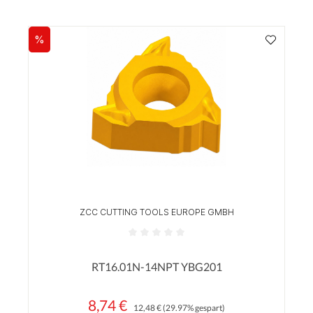
%
Rabatt
ZCC CUTTING TOOLS EUROPE GMBH
Durchschnittliche Bewertung von 0 von 5 Sterne
RT16.01N-14NPT YBG201
8,74 €
Regulärer Preis:
Verkaufspreis:
12,48 €
(29.97% gespart)