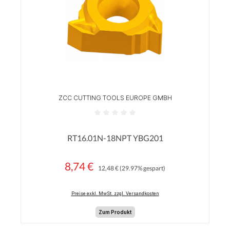
ZCC CUTTING TOOLS EUROPE GMBH
Durchschnittliche Bewertung von 0 von 5 Sterne
RT16.01N-18NPT YBG201
8,74 €
Regulärer Preis:
Verkaufspreis:
12,48 €
(29.97% gespart)
Preise exkl. MwSt. zzgl. Versandkosten
Zum Produkt