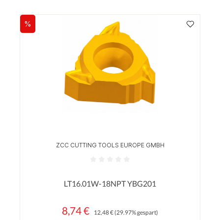
%
Rabatt
ZCC CUTTING TOOLS EUROPE GMBH
Durchschnittliche Bewertung von 0 von 5 Sterne
LT16.01W-18NPT YBG201
8,74 €
Regulärer Preis:
Verkaufspreis:
12,48 €
(29.97% gespart)