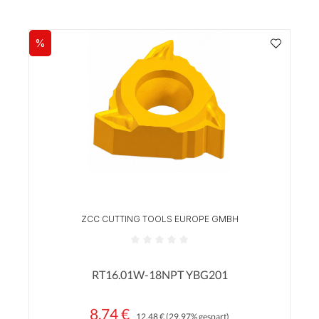
%
Rabatt
ZCC CUTTING TOOLS EUROPE GMBH
Durchschnittliche Bewertung von 0 von 5 Sterne
RT16.01W-18NPT YBG201
8,74 €
Regulärer Preis:
Verkaufspreis:
12,48 €
(29.97% gespart)