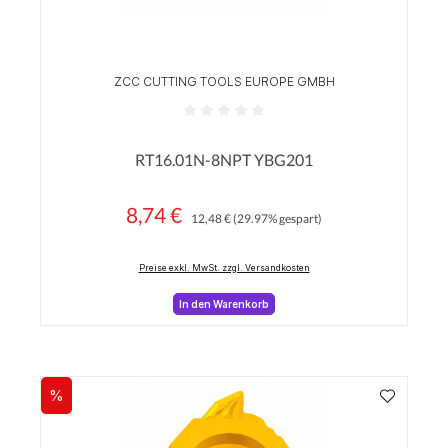
ZCC CUTTING TOOLS EUROPE GMBH
Durchschnittliche Bewertung von 0 von 5 Sterne
RT16.01N-8NPT YBG201
8,74 €
Regulärer Preis:
Verkaufspreis:
12,48 €
(29.97% gespart)
Preise exkl. MwSt. zzgl. Versandkosten
In den Warenkorb
%
Rabatt