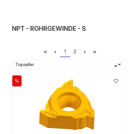
NPT - ROHRGEWINDE - S
Seite
Seite
1
2
%
Rabatt