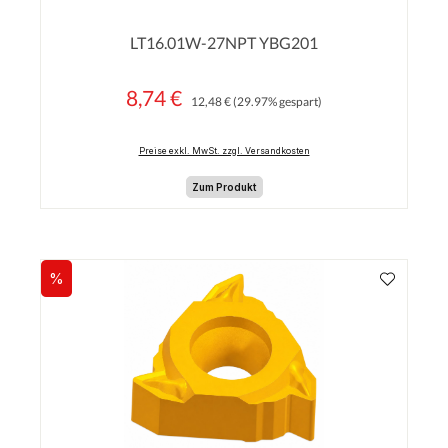
Durchschnittliche Bewertung von 0 von 5 Sterne
LT16.01W-27NPT YBG201
8,74 €
Regulärer Preis:
Verkaufspreis:
12,48 €
(29.97% gespart)
Preise exkl. MwSt. zzgl. Versandkosten
Zum Produkt
%
Rabatt