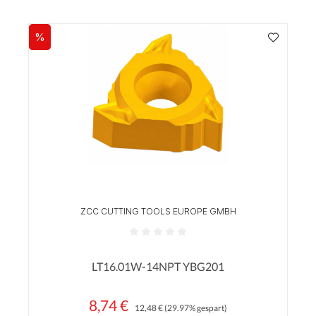
%
Rabatt
ZCC CUTTING TOOLS EUROPE GMBH
Durchschnittliche Bewertung von 0 von 5 Sterne
LT16.01W-14NPT YBG201
8,74 €
Regulärer Preis:
Verkaufspreis:
12,48 €
(29.97% gespart)