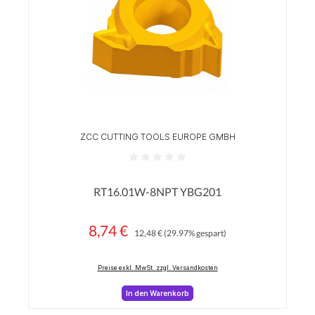
ZCC CUTTING TOOLS EUROPE GMBH
Durchschnittliche Bewertung von 0 von 5 Sterne
RT16.01W-8NPT YBG201
8,74 €
Regulärer Preis:
Verkaufspreis:
12,48 €
(29.97% gespart)
Preise exkl. MwSt. zzgl. Versandkosten
In den Warenkorb