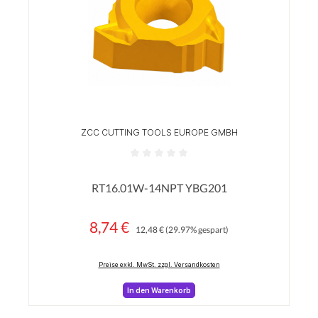
ZCC CUTTING TOOLS EUROPE GMBH
Durchschnittliche Bewertung von 0 von 5 Sterne
RT16.01W-14NPT YBG201
8,74 €
Regulärer Preis:
Verkaufspreis:
12,48 €
(29.97% gespart)
Preise exkl. MwSt. zzgl. Versandkosten
In den Warenkorb