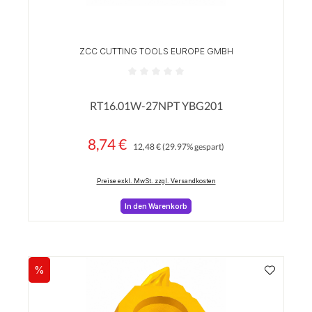
ZCC CUTTING TOOLS EUROPE GMBH
Durchschnittliche Bewertung von 0 von 5 Sterne
RT16.01W-27NPT YBG201
8,74 €
Regulärer Preis:
Verkaufspreis:
12,48 €
(29.97% gespart)
Preise exkl. MwSt. zzgl. Versandkosten
In den Warenkorb
%
Rabatt