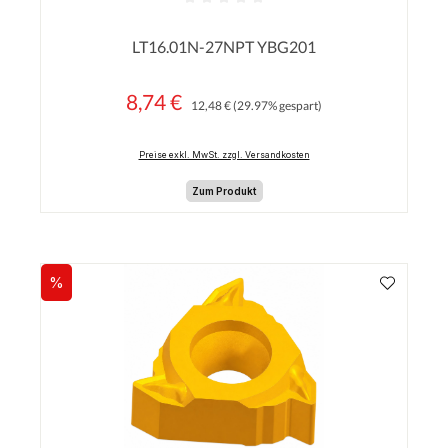
Durchschnittliche Bewertung von 0 von 5 Sterne
LT16.01N-27NPT YBG201
8,74 €
Regulärer Preis:
Verkaufspreis:
12,48 €
(29.97% gespart)
Preise exkl. MwSt. zzgl. Versandkosten
Zum Produkt
%
Rabatt