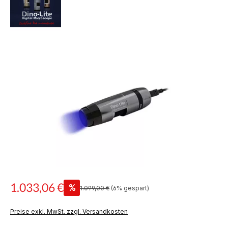
Bildergalerie überspringen
1.033,06 €
%
Regulärer Preis:
1.099,00 €
(6% gespart)
Verkaufspreis:
Preise exkl. MwSt. zzgl. Versandkosten