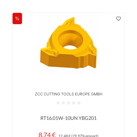
%
Rabatt
ZCC CUTTING TOOLS EUROPE GMBH
Durchschnittliche Bewertung von 0 von 5 Sterne
RT16.01W-10UN YBG201
8,74 €
Regulärer Preis:
Verkaufspreis:
12,48 €
(29.97% gespart)