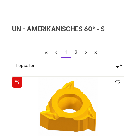
UN - AMERIKANISCHES 60° - S
Seite
Seite
1
2
%
Rabatt