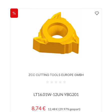
%
Rabatt
ZCC CUTTING TOOLS EUROPE GMBH
Durchschnittliche Bewertung von 0 von 5 Sterne
LT16.01W-12UN YBG201
8,74 €
Regulärer Preis:
Verkaufspreis:
12,48 €
(29.97% gespart)