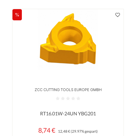
%
Rabatt
ZCC CUTTING TOOLS EUROPE GMBH
Durchschnittliche Bewertung von 0 von 5 Sterne
RT16.01W-24UN YBG201
8,74 €
Regulärer Preis:
Verkaufspreis:
12,48 €
(29.97% gespart)