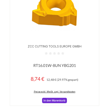
ZCC CUTTING TOOLS EUROPE GMBH
Durchschnittliche Bewertung von 0 von 5 Sterne
RT16.01W-8UN YBG201
8,74 €
Regulärer Preis:
Verkaufspreis:
12,48 €
(29.97% gespart)
Preise exkl. MwSt. zzgl. Versandkosten
In den Warenkorb