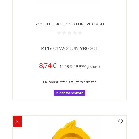
ZCC CUTTING TOOLS EUROPE GMBH
Durchschnittliche Bewertung von 0 von 5 Sterne
RT16.01W-20UN YBG201
8,74 €
Regulärer Preis:
Verkaufspreis:
12,48 €
(29.97% gespart)
Preise exkl. MwSt. zzgl. Versandkosten
In den Warenkorb
%
Rabatt