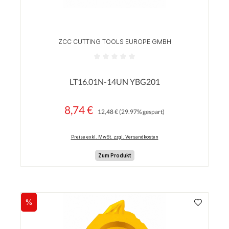
ZCC CUTTING TOOLS EUROPE GMBH
Durchschnittliche Bewertung von 0 von 5 Sterne
LT16.01N-14UN YBG201
8,74 €
Regulärer Preis:
Verkaufspreis:
12,48 €
(29.97% gespart)
Preise exkl. MwSt. zzgl. Versandkosten
Zum Produkt
%
Rabatt