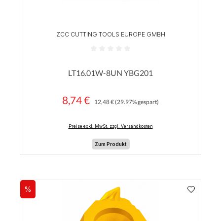
ZCC CUTTING TOOLS EUROPE GMBH
Durchschnittliche Bewertung von 0 von 5 Sterne
LT16.01W-8UN YBG201
8,74 €
Regulärer Preis:
Verkaufspreis:
12,48 €
(29.97% gespart)
Preise exkl. MwSt. zzgl. Versandkosten
Zum Produkt
%
Rabatt