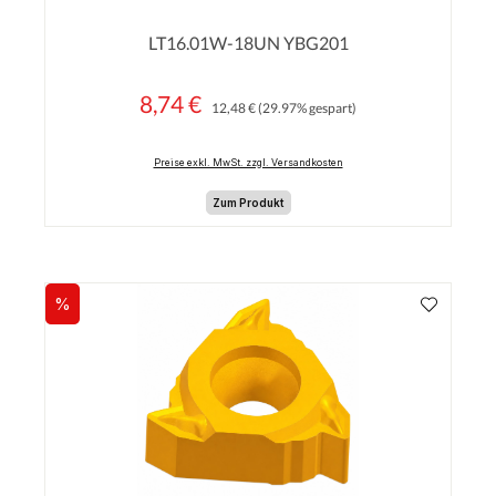
Durchschnittliche Bewertung von 0 von 5 Sterne
LT16.01W-18UN YBG201
8,74 €
Regulärer Preis:
Verkaufspreis:
12,48 €
(29.97% gespart)
Preise exkl. MwSt. zzgl. Versandkosten
Zum Produkt
%
Rabatt