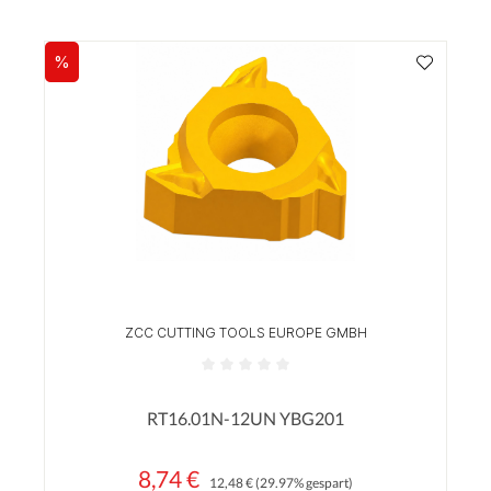
%
Rabatt
ZCC CUTTING TOOLS EUROPE GMBH
Durchschnittliche Bewertung von 0 von 5 Sterne
RT16.01N-12UN YBG201
8,74 €
Regulärer Preis:
Verkaufspreis:
12,48 €
(29.97% gespart)