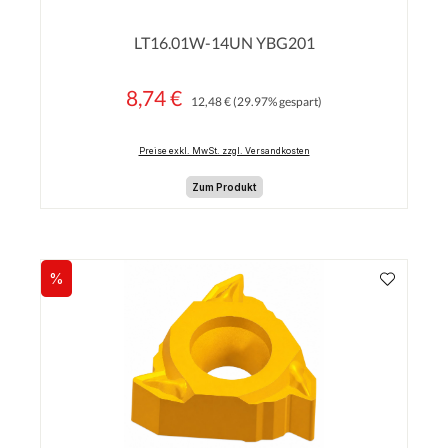
Durchschnittliche Bewertung von 0 von 5 Sterne
LT16.01W-14UN YBG201
8,74 €
Regulärer Preis:
Verkaufspreis:
12,48 €
(29.97% gespart)
Preise exkl. MwSt. zzgl. Versandkosten
Zum Produkt
%
Rabatt