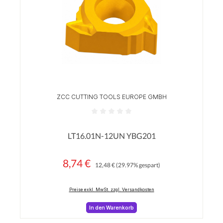
ZCC CUTTING TOOLS EUROPE GMBH
Durchschnittliche Bewertung von 0 von 5 Sterne
LT16.01N-12UN YBG201
8,74 €
Regulärer Preis:
Verkaufspreis:
12,48 €
(29.97% gespart)
Preise exkl. MwSt. zzgl. Versandkosten
In den Warenkorb