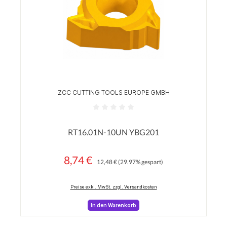
ZCC CUTTING TOOLS EUROPE GMBH
Durchschnittliche Bewertung von 0 von 5 Sterne
RT16.01N-10UN YBG201
8,74 €
Regulärer Preis:
Verkaufspreis:
12,48 €
(29.97% gespart)
Preise exkl. MwSt. zzgl. Versandkosten
In den Warenkorb