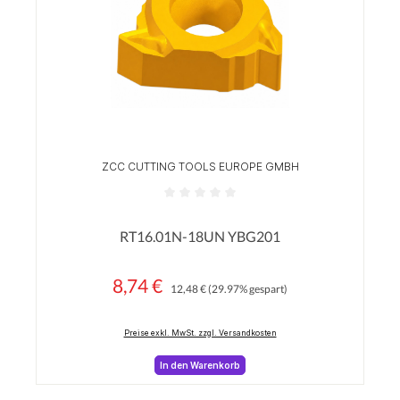
ZCC CUTTING TOOLS EUROPE GMBH
Durchschnittliche Bewertung von 0 von 5 Sterne
RT16.01N-18UN YBG201
8,74 €
Regulärer Preis:
Verkaufspreis:
12,48 €
(29.97% gespart)
Preise exkl. MwSt. zzgl. Versandkosten
In den Warenkorb