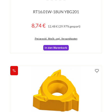
Durchschnittliche Bewertung von 0 von 5 Sterne
RT16.01W-18UN YBG201
8,74 €
Regulärer Preis:
Verkaufspreis:
12,48 €
(29.97% gespart)
Preise exkl. MwSt. zzgl. Versandkosten
In den Warenkorb
%
Rabatt