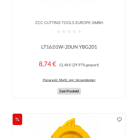
ZCC CUTTING TOOLS EUROPE GMBH
Durchschnittliche Bewertung von 0 von 5 Sterne
LT16.01W-20UN YBG201
8,74 €
Regulärer Preis:
Verkaufspreis:
12,48 €
(29.97% gespart)
Preise exkl. MwSt. zzgl. Versandkosten
Zum Produkt
%
Rabatt