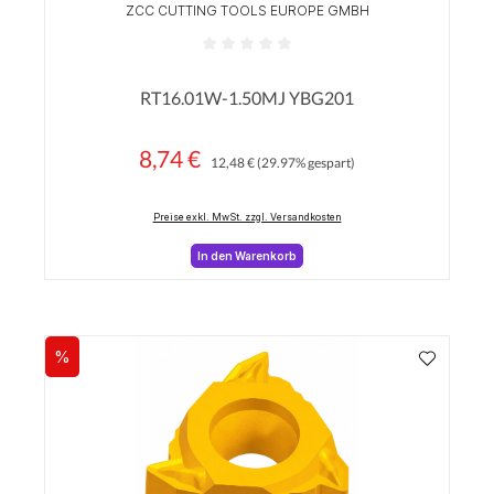
ZCC CUTTING TOOLS EUROPE GMBH
Durchschnittliche Bewertung von 0 von 5 Sterne
RT16.01W-1.50MJ YBG201
8,74 €
Regulärer Preis:
Verkaufspreis:
12,48 €
(29.97% gespart)
Preise exkl. MwSt. zzgl. Versandkosten
In den Warenkorb
%
Rabatt