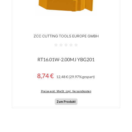
ZCC CUTTING TOOLS EUROPE GMBH
Durchschnittliche Bewertung von 0 von 5 Sterne
RT16.01W-2.00MJ YBG201
8,74 €
Regulärer Preis:
Verkaufspreis:
12,48 €
(29.97% gespart)
Preise exkl. MwSt. zzgl. Versandkosten
Zum Produkt