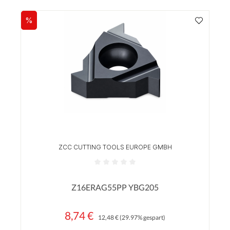
%
Rabatt
ZCC CUTTING TOOLS EUROPE GMBH
Durchschnittliche Bewertung von 0 von 5 Sterne
Z16ERAG55PP YBG205
8,74 €
Regulärer Preis:
Verkaufspreis:
12,48 €
(29.97% gespart)