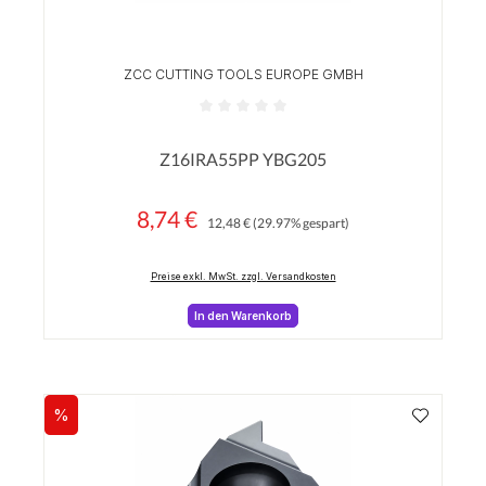
ZCC CUTTING TOOLS EUROPE GMBH
Durchschnittliche Bewertung von 0 von 5 Sterne
Z16IRA55PP YBG205
8,74 €
Regulärer Preis:
Verkaufspreis:
12,48 €
(29.97% gespart)
Preise exkl. MwSt. zzgl. Versandkosten
In den Warenkorb
%
Rabatt