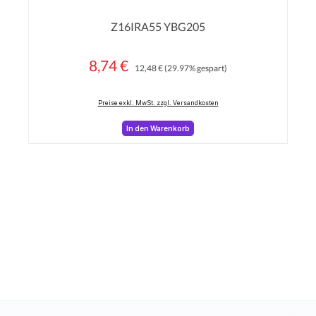
Durchschnittliche Bewertung von 0 von 5 Sterne
Z16IRA55 YBG205
8,74 €
Regulärer Preis:
Verkaufspreis:
12,48 €
(29.97% gespart)
Preise exkl. MwSt. zzgl. Versandkosten
In den Warenkorb