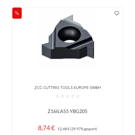
%
Rabatt
ZCC CUTTING TOOLS EUROPE GMBH
Durchschnittliche Bewertung von 0 von 5 Sterne
Z16ILA55 YBG205
8,74 €
Regulärer Preis:
Verkaufspreis:
12,48 €
(29.97% gespart)