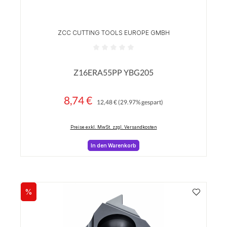
ZCC CUTTING TOOLS EUROPE GMBH
Durchschnittliche Bewertung von 0 von 5 Sterne
Z16ERA55PP YBG205
8,74 €
Regulärer Preis:
Verkaufspreis:
12,48 €
(29.97% gespart)
Preise exkl. MwSt. zzgl. Versandkosten
In den Warenkorb
%
Rabatt