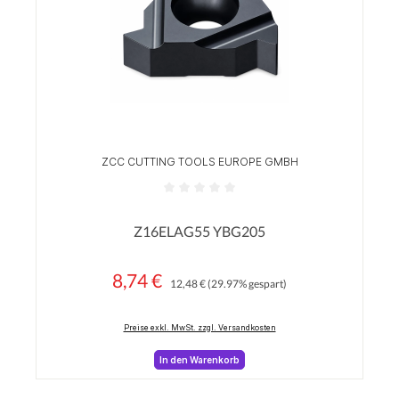
ZCC CUTTING TOOLS EUROPE GMBH
Durchschnittliche Bewertung von 0 von 5 Sterne
Z16ELAG55 YBG205
8,74 €
Regulärer Preis:
Verkaufspreis:
12,48 €
(29.97% gespart)
Preise exkl. MwSt. zzgl. Versandkosten
In den Warenkorb