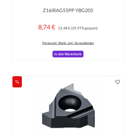
Durchschnittliche Bewertung von 0 von 5 Sterne
Z16IRAG55PP YBG205
8,74 €
Regulärer Preis:
Verkaufspreis:
12,48 €
(29.97% gespart)
Preise exkl. MwSt. zzgl. Versandkosten
In den Warenkorb
%
Rabatt