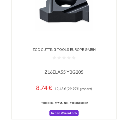
ZCC CUTTING TOOLS EUROPE GMBH
Durchschnittliche Bewertung von 0 von 5 Sterne
Z16ELA55 YBG205
8,74 €
Regulärer Preis:
Verkaufspreis:
12,48 €
(29.97% gespart)
Preise exkl. MwSt. zzgl. Versandkosten
In den Warenkorb