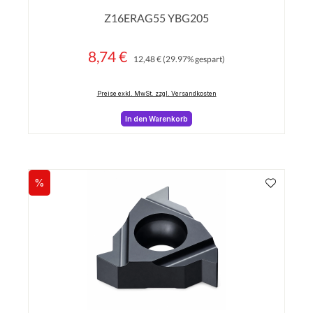
Durchschnittliche Bewertung von 0 von 5 Sterne
Z16ERAG55 YBG205
8,74 €
Regulärer Preis:
Verkaufspreis:
12,48 €
(29.97% gespart)
Preise exkl. MwSt. zzgl. Versandkosten
In den Warenkorb
%
Rabatt