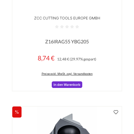
ZCC CUTTING TOOLS EUROPE GMBH
Durchschnittliche Bewertung von 0 von 5 Sterne
Z16IRAG55 YBG205
8,74 €
Regulärer Preis:
Verkaufspreis:
12,48 €
(29.97% gespart)
Preise exkl. MwSt. zzgl. Versandkosten
In den Warenkorb
%
Rabatt