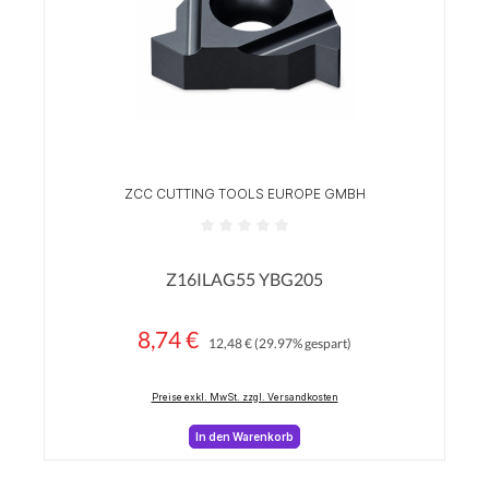
ZCC CUTTING TOOLS EUROPE GMBH
Durchschnittliche Bewertung von 0 von 5 Sterne
Z16ILAG55 YBG205
8,74 €
Regulärer Preis:
Verkaufspreis:
12,48 €
(29.97% gespart)
Preise exkl. MwSt. zzgl. Versandkosten
In den Warenkorb