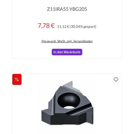
Durchschnittliche Bewertung von 0 von 5 Sterne
Z11IRA55 YBG205
7,78 €
Regulärer Preis:
Verkaufspreis:
11,12 €
(30.04% gespart)
Preise exkl. MwSt. zzgl. Versandkosten
In den Warenkorb
%
Rabatt