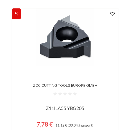
%
Rabatt
ZCC CUTTING TOOLS EUROPE GMBH
Durchschnittliche Bewertung von 0 von 5 Sterne
Z11ILA55 YBG205
7,78 €
Regulärer Preis:
Verkaufspreis:
11,12 €
(30.04% gespart)